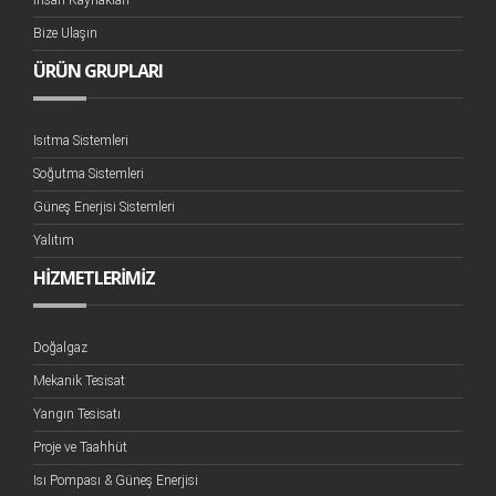
İnsan Kaynakları
Bize Ulaşın
ÜRÜN GRUPLARI
Isıtma Sistemleri
Soğutma Sistemleri
Güneş Enerjisi Sistemleri
Yalıtım
HİZMETLERİMİZ
Doğalgaz
Mekanik Tesisat
Yangın Tesisatı
Proje ve Taahhüt
Isı Pompası & Güneş Enerjisi